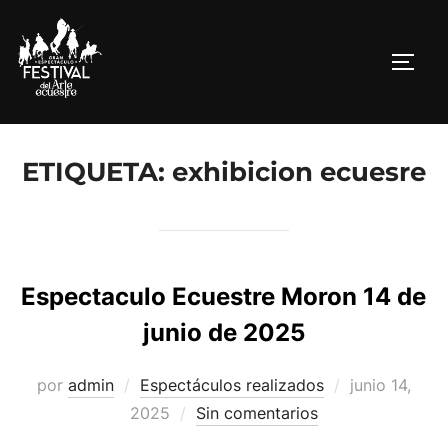
Saltar
al
ALTE
contenido
ETIQUETA:
exhibicion ecuesre
Espectaculo Ecuestre Moron 14 de
junio de 2025
Publicado
por
admin
Espectáculos realizados
junio 14,
el
2025
Sin comentarios