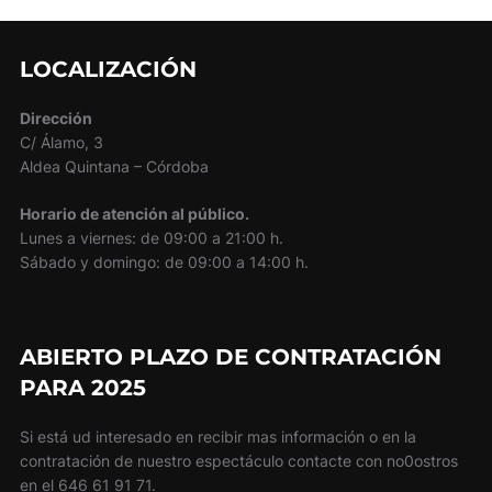
LOCALIZACIÓN
Dirección
C/ Álamo, 3
Aldea Quintana – Córdoba
Horario de atención al público.
Lunes a viernes: de 09:00 a 21:00 h.
Sábado y domingo: de 09:00 a 14:00 h.
ABIERTO PLAZO DE CONTRATACIÓN
PARA 2025
Si está ud interesado en recibir mas información o en la
contratación de nuestro espectáculo contacte con no0ostros
en el 646 61 91 71.