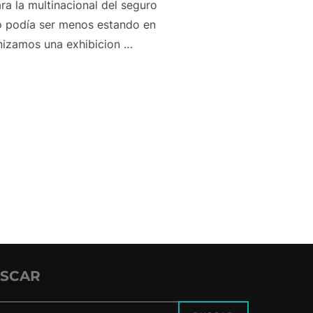
a la multinacional del seguro
o podía ser menos estando en
ganizamos una exhibicion …
EL ARTE ECUESTRE EVENTO CORPORATIVO MEETLIFE 18 DE MA
SCAR