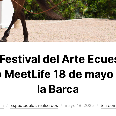
Festival del Arte Ecue
o MeetLife 18 de mayo 
la Barca
Publicado
in
Espectáculos realizados
mayo 18, 2025
Sin com
el