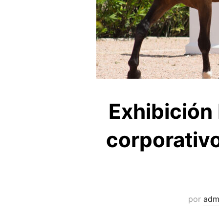
Exhibición 
corporativ
por
adm