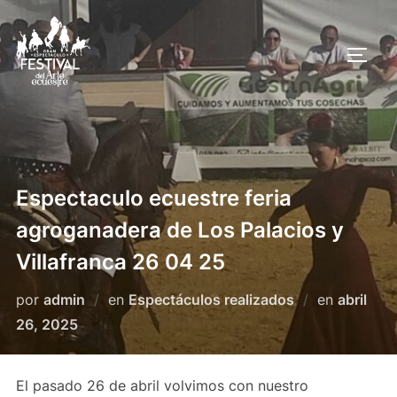
Saltar
al
ALTE
contenido
Espectaculo ecuestre feria
agroganadera de Los Palacios y
Villafranca 26 04 25
Publicad
por
admin
en
Espectáculos realizados
en
abril
el
26, 2025
El pasado 26 de abril volvimos con nuestro