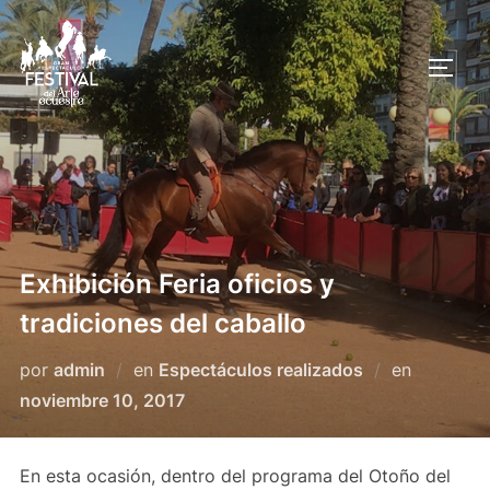
Saltar
al
ALTE
contenido
Exhibición Feria oficios y
tradiciones del caballo
Publicad
por
admin
en
Espectáculos realizados
en
el
noviembre 10, 2017
En esta ocasión, dentro del programa del Otoño del